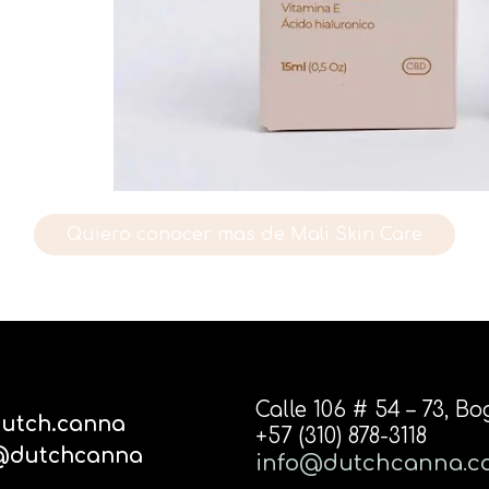
l
Quiero conocer mas de Mali Skin Care
Calle 106 # 54 – 73, B
utch.canna
+57 (310) 878-3118
@dutchcanna
info@dutchcanna.c