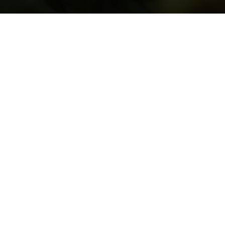
 de los
s:
, Colombia
dutchcanna.co
0 878 3118