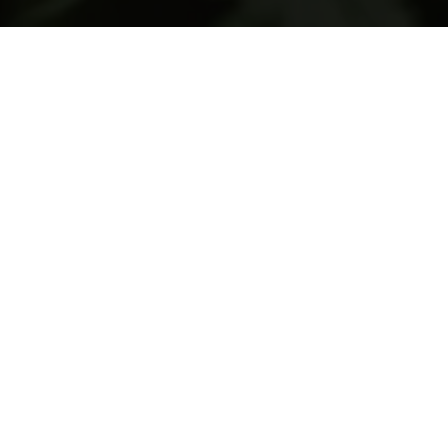
Contác
s