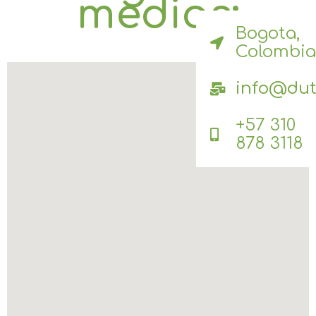
medios:
Bogota,
Colombia
info@dut
+57 310
878 3118