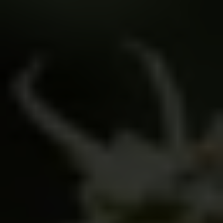
DUTCH CANNA
SAS
Enfocada en actividades de
producción de cannabis con fines
medicinales para la industria
nacional e internacional