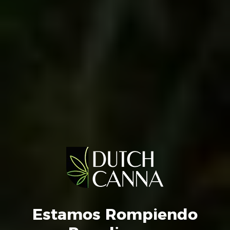
Bienestar
ESCRÍBENOS
Servicios
Estamos Rompiendo