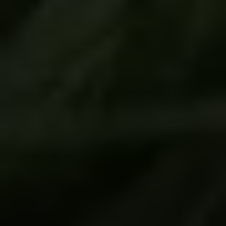
jadaheto
3 julio, 2020
by
Conoce los usos de Cannabis
medicinal