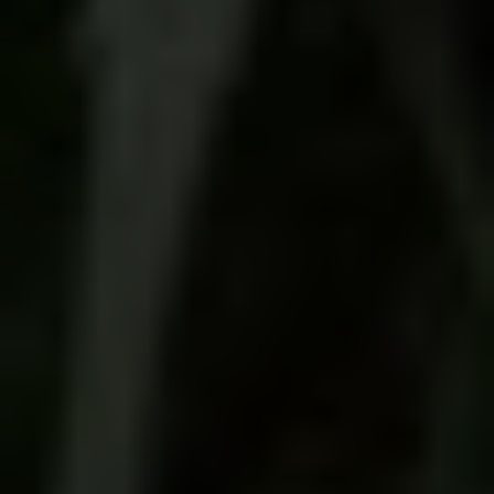
manejarán productos con
extractos de CBD