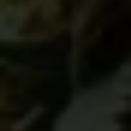
CONSUMIBLES
Extracto full spectrum, MCT y
antioxidante en presentaciones de
10 mL y 30 mL